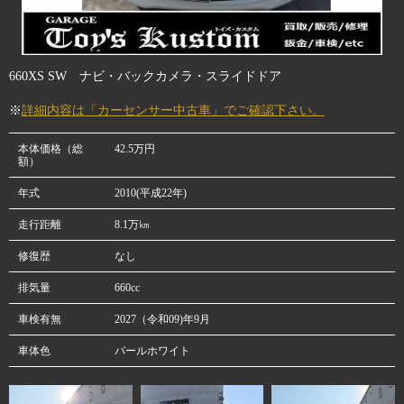
660XS SW ナビ・バックカメラ・スライドドア
※
詳細内容は「カーセンサー中古車」でご確認下さい。
本体価格（総
42.5万円
額）
年式
2010(平成22年)
走行距離
8.1万㎞
修復歴
なし
排気量
660cc
車検有無
2027（令和09)年9月
車体色
パールホワイト