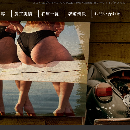
スズキ エブリイバン|GARAGE Toy's Kustom (ガレージトイズカスタム)