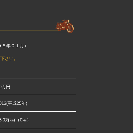
Ｒ０８年０１月）
認下さい。
70万円
013(平成25年)
5.0万㎞(（0㎞）